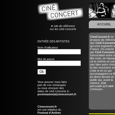
ACCUEIL
le site de référence
sur les ciné-concerts
CineConcert.fr
se
propose de référen
ENTRÉE DES ARTISTES
des
Ciné-Concerts
qui sont organisés 
Nom d'utilisateur
France. On entend
par
Ciné-Concerts
l'association entre u
film muet, de l'époq
Mot de passe
où le cinéma ne sav
pas faire autre chos
et des musiciens en
chair et en os qui
accompagnent ce fi
en direct devant un
public qui, avant la
Vous pouvez nous faire
séance, était
part de vos remarques
persuadé qu'il allait
ou nous envoyer des
s'ennuyer...
dates de ciné-concerts à :
postmaster(at)cineconcert.fr
Cineconcert.fr
est une initiative du
Festival d'Anères