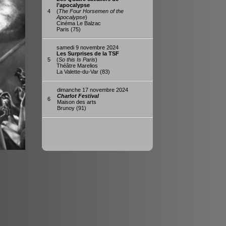
l’apocalypse
4
(
The Four Horsemen of the
Apocalypse
)
Cinéma Le Balzac
Paris (75)
samedi 9 novembre 2024
Les Surprises de la TSF
5
(
So this Is Paris
)
Théâtre Marelios
La Valette-du-Var (83)
dimanche 17 novembre 2024
Charlot Festival
6
Maison des arts
Brunoy (91)