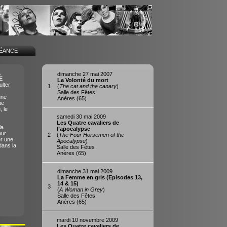
SÉANCE
L
dimanche 27 mai 2007
E
La Volonté du mort
lter
1
(
The cat and the canary
)
Salle des Fêtes
une
Anères (65)
ue
, le
samedi 30 mai 2009
Les Quatre cavaliers de
la
l’apocalypse
our
2
(
The Four Horsemen of the
er une
Apocalypse
)
dans la
Salle des Fêtes
Anères (65)
dimanche 31 mai 2009
La Femme en gris (Episodes 13,
14 & 15)
3
(
A Woman in Grey
)
Salle des Fêtes
Anères (65)
mardi 10 novembre 2009
Les Quatre cavaliers de