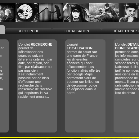
RECHERCHE
LOCALISATION
DÉTAIL D'UNE 
L'onglet
RECHERCHE
L'onglet
L'onglet
DETAI
cer
permet de
LOCALISATION
D'UNE SEANC
sélectionner des
permet de situer sur
permet de consu
en
séances suivant
une carte de France
les informations
différents critères : par
les différentes
complètes sur 
date, par région, par
séances qui sont
séance telles q
n
film, par réalisateur ou
sélectionnées.Les
l'adresse du lieu
ue
par musicien.
fonctionnalités offertes
tarif, le nom des
ait
Il est notamment
par Google Maps
musiciens ou la
e,
possible par ce biais
permettent alors de
provenance de 
d'effectuer une
zoomer sur le lieu, ou
copie... Il faut p
recherche dans
de dé-zoomer ou de
cela sélectionn
lm
l'ensemble de l'archive
se déplacer dans la
unique séance 
qui, espérons-le, va
carte...
liste de droite.
rapidement grossir...