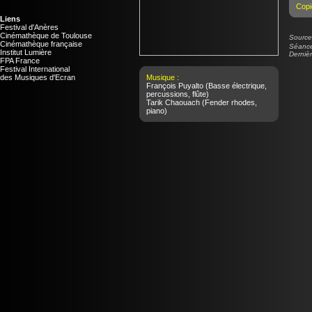
Copi
Liens
Festival d'Anères
Cinémathèque de Toulouse
Source 
Cinémathèque française
Séance
Institut Lumière
Dernièr
FPA France
Festival International
des Musiques d'Ecran
Musique :
François Puyalto
(Basse électrique,
percussions, flûte)
Tarik Chaouach
(Fender rhodes,
piano)