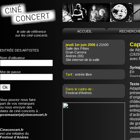
ACCUEIL
RECHERCH
le site de référence
sur les ciné-concerts
Cap
jeudi 1er juin 2006
à 21h00
Salle des Fêtes
de
Al
ENTRÉE DES ARTISTES
Gran Carrera
(1929 
Anères
(65)
Nom d'utilisateur
avec 
Site internet de la salle
Syno
En
Mot de passe
Tarif :
entrée libre
Source
Texte
Adapt
Dans le cadre de :
prése
Festival d'Anères
d’orig
Vous pouvez nous faire
châtea
part de vos remarques
perdu
ou nous envoyer des
entre
dates de ciné-concerts à :
d’acti
postmaster(at)cineconcert.fr
réussi
de gra
vedet
Cineconcert.fr
Source
est une initiative du
Festival d'Anères