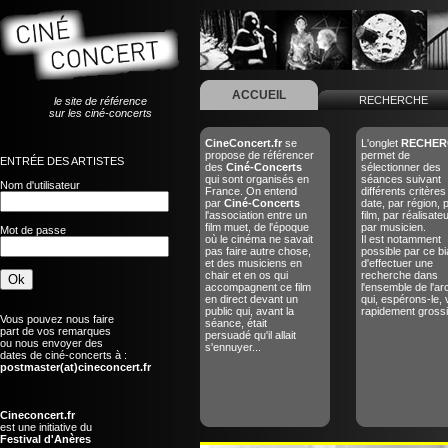
ACCUEIL
RECHERCHE
le site de référence
sur les ciné-concerts
CineConcert.fr
se
L'onglet
RECHER
propose de référencer
permet de
ENTRÉE DES ARTISTES
des
Ciné-Concerts
sélectionner des
qui sont organisés en
séances suivant
Nom d'utilisateur
France. On entend
différents critères
par
Ciné-Concerts
date, par région, 
l'association entre un
film, par réalisate
film muet, de l'époque
par musicien.
Mot de passe
où le cinéma ne savait
Il est notamment
pas faire autre chose,
possible par ce bi
et des musiciens en
d'effectuer une
chair et en os qui
recherche dans
accompagnent ce film
l'ensemble de l'ar
en direct devant un
qui, espérons-le, 
public qui, avant la
rapidement grossir
Vous pouvez nous faire
séance, était
part de vos remarques
persuadé qu'il allait
ou nous envoyer des
s'ennuyer...
dates de ciné-concerts à :
postmaster(at)cineconcert.fr
Cineconcert.fr
est une initiative du
Festival d'Anères