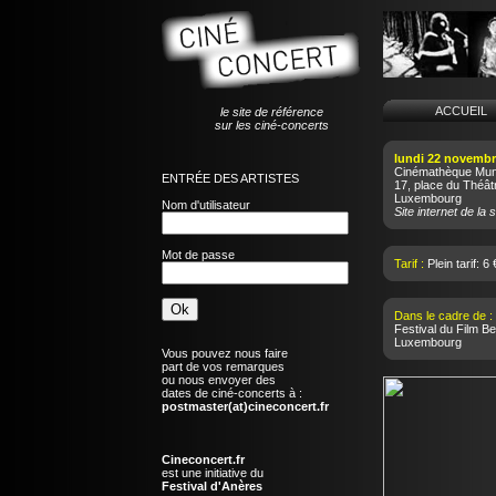
ACCUEI
le site de référence
sur les ciné-concerts
lundi 22 novembr
Cinémathèque Muni
ENTRÉE DES ARTISTES
17, place du Théât
Luxembourg
Nom d'utilisateur
Site internet de la s
Mot de passe
Tarif :
Plein tarif: 6 
Dans le cadre de :
Festival du Film Be
Luxembourg
Vous pouvez nous faire
part de vos remarques
ou nous envoyer des
dates de ciné-concerts à :
postmaster(at)cineconcert.fr
Cineconcert.fr
est une initiative du
Festival d'Anères