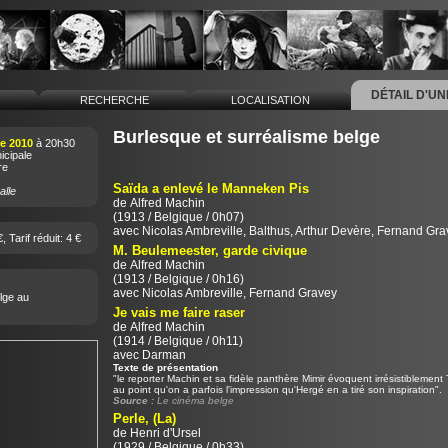
DÉTAIL D'U
L
RECHERCHE
LOCALISATION
Burlesque et surréalisme belge
e 2010
à 20h30
cipale
re
Saïda a enlevé le Manneken Pis
alle
de
Alfred Machin
(1913 / Belgique / 0h07)
avec Nicolas Ambreville, Balthus, Arthur Devère, Fernand Gra
€, Tarif réduit: 4 €
M. Beulemeester, garde civique
de
Alfred Machin
(1913 / Belgique / 0h16)
avec Nicolas Ambreville, Fernand Gravey
lge au
Je vais me faire raser
de
Alfred Machin
(1914 / Belgique / 0h11)
avec Darman
Texte de présentation
"le reporter Machin et sa fidèle panthère Mimir évoquent irrésistiblement T
au point qu'on a parfois l'impression qu'Hergé en a tiré son inspiration".
Source :
Le cinéma belge
Perle, (La)
de
Henri d'Ursel
(1929 / Belgique / 0h33)