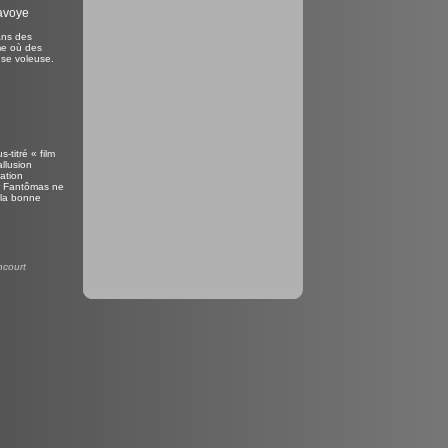
avoye
ans des
sme où des
use voleuse.
titré « film
allusion
iation
eur Fantômas ne
 la bonne
ncourt