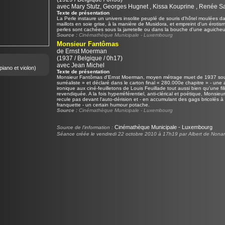
avec Mary Stutz, Georges Hugnet , Kissa Kouprine , Renée S
Texte de présentation
La Perle instaure un univers insolite peuplé de souris d'hôtel moulées d
maillots en soie grise, à la manière de Musidora, et empreint d'un éroti
perles sont cachées sous la jarretelle ou dans la bouche d'une aguiche
Source :
Cinémathèque Municipale - Luxembourg
Monsieur Fantômas
de
Ernst Moerman
(1937 / Belgique / 0h17)
avec Jean Michel
piano et violon)
Texte de présentation
Monsieur Fantômas d'Ernst Moerman, moyen métrage muet de 1937 sous-
surréaliste » et déclaré dans le carton final « 280.000e chapitre » - une 
ironique aux ciné-feuilletons de Louis Feuillade tout aussi bien qu'une fil
revendiquée. A la fois hyperréférentiel, anti-clérical et poétique, Monsi
recule pas devant l'auto-dérision et - en accumulant des gags bricolés à
franquette - un certain humour potache.
Source :
Cinémathèque Municipale - Luxembourg
Cinémathèque Municipale - Luxembourg
Source de l'information :
Séance créée le vendredi 22 octobre 2010 à 17h19 par Albert de Nona