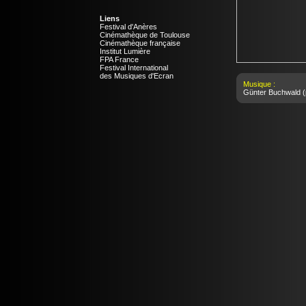
Liens
Festival d'Anères
Cinémathèque de Toulouse
Cinémathèque française
Institut Lumière
FPA France
Festival International
des Musiques d'Ecran
Musique :
Günter Buchwald
(