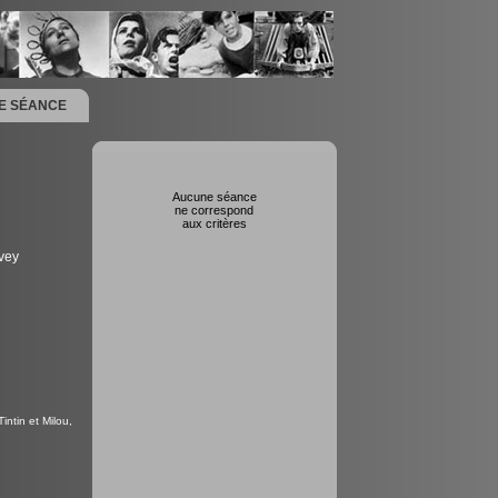
NE SÉANCE
Aucune séance
ne correspond
aux critères
vey
intin et Milou,