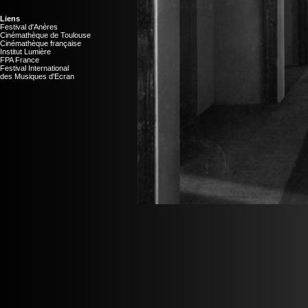
Liens
Festival d'Anères
Cinémathèque de Toulouse
Cinémathèque française
Institut Lumière
FPA France
Festival International
des Musiques d'Ecran