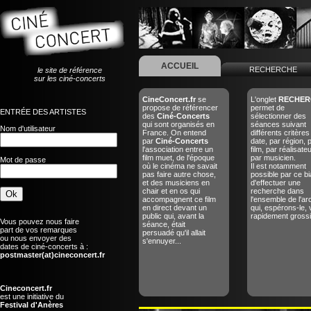
ACCUEIL
RECHERCHE
le site de référence
sur les ciné-concerts
CineConcert.fr
se
L'onglet
RECHER
propose de référencer
permet de
ENTRÉE DES ARTISTES
des
Ciné-Concerts
sélectionner des
qui sont organisés en
séances suivant
Nom d'utilisateur
France. On entend
différents critères
par
Ciné-Concerts
date, par région, 
l'association entre un
film, par réalisate
film muet, de l'époque
par musicien.
Mot de passe
où le cinéma ne savait
Il est notamment
pas faire autre chose,
possible par ce bi
et des musiciens en
d'effectuer une
chair et en os qui
recherche dans
accompagnent ce film
l'ensemble de l'ar
en direct devant un
qui, espérons-le, 
public qui, avant la
rapidement grossir
Vous pouvez nous faire
séance, était
part de vos remarques
persuadé qu'il allait
ou nous envoyer des
s'ennuyer...
dates de ciné-concerts à :
postmaster(at)cineconcert.fr
Cineconcert.fr
est une initiative du
Festival d'Anères