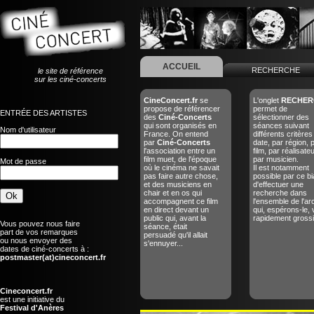
ACCUEIL
RECHERCHE
le site de référence
sur les ciné-concerts
CineConcert.fr
se
L'onglet
RECHER
propose de référencer
permet de
ENTRÉE DES ARTISTES
des
Ciné-Concerts
sélectionner des
qui sont organisés en
séances suivant
Nom d'utilisateur
France. On entend
différents critères
par
Ciné-Concerts
date, par région, 
l'association entre un
film, par réalisate
film muet, de l'époque
par musicien.
Mot de passe
où le cinéma ne savait
Il est notamment
pas faire autre chose,
possible par ce bi
et des musiciens en
d'effectuer une
chair et en os qui
recherche dans
accompagnent ce film
l'ensemble de l'ar
en direct devant un
qui, espérons-le, 
public qui, avant la
rapidement grossir
Vous pouvez nous faire
séance, était
part de vos remarques
persuadé qu'il allait
ou nous envoyer des
s'ennuyer...
dates de ciné-concerts à :
postmaster(at)cineconcert.fr
Cineconcert.fr
est une initiative du
Festival d'Anères