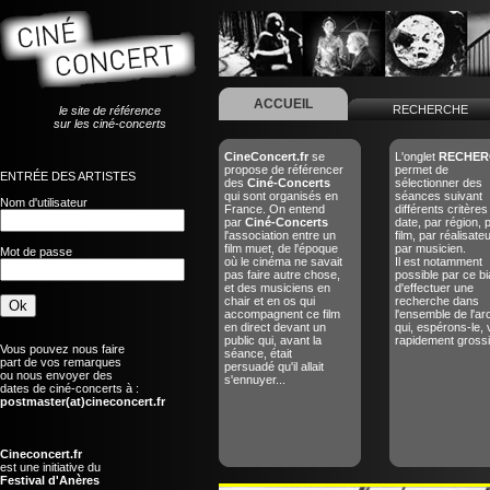
ACCUEIL
RECHERCHE
le site de référence
sur les ciné-concerts
CineConcert.fr
se
L'onglet
RECHER
propose de référencer
permet de
ENTRÉE DES ARTISTES
des
Ciné-Concerts
sélectionner des
qui sont organisés en
séances suivant
Nom d'utilisateur
France. On entend
différents critères
par
Ciné-Concerts
date, par région, 
l'association entre un
film, par réalisate
film muet, de l'époque
par musicien.
Mot de passe
où le cinéma ne savait
Il est notamment
pas faire autre chose,
possible par ce bi
et des musiciens en
d'effectuer une
chair et en os qui
recherche dans
accompagnent ce film
l'ensemble de l'ar
en direct devant un
qui, espérons-le, 
public qui, avant la
rapidement grossir
Vous pouvez nous faire
séance, était
part de vos remarques
persuadé qu'il allait
ou nous envoyer des
s'ennuyer...
dates de ciné-concerts à :
postmaster(at)cineconcert.fr
Cineconcert.fr
est une initiative du
Festival d'Anères