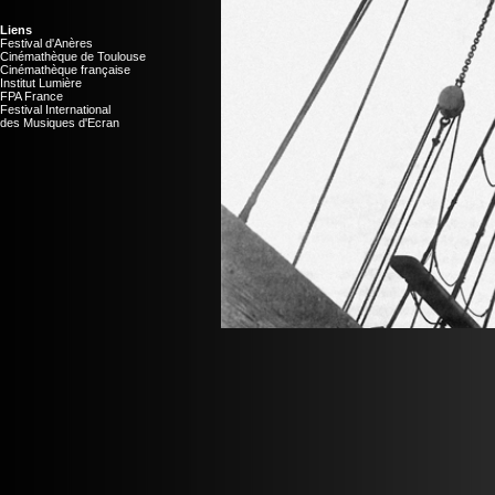
Liens
Festival d'Anères
Cinémathèque de Toulouse
Cinémathèque française
Institut Lumière
FPA France
Festival International
des Musiques d'Ecran