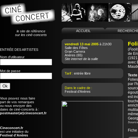
ACCUEIL
RECHERCH
le site de référence
sur les ciné-concerts
Fol
vendredi 13 mai 2005
à 21h30
Salle des Fêtes
(
Fooli
ENTRÉE DES ARTISTES
Gran Carrera
de
Er
Anères
(65)
Nom d'utilisateur
(1921 
Site internet de la salle
avec 
Maud
Mot de passe
Tarif :
entrée libre
Texte
Folie
par l'
Dans le cadre de :
sourc
Festival d'Anères
égout
est i
Vous pouvez nous faire
touche
part de vos remarques
enrich
ou nous envoyer des
dates de ciné-concerts à :
mutila
postmaster(at)cineconcert.fr
même f
Georg
Source
Cineconcert.fr
Fiche
est une initiative du
Festival d'Anères