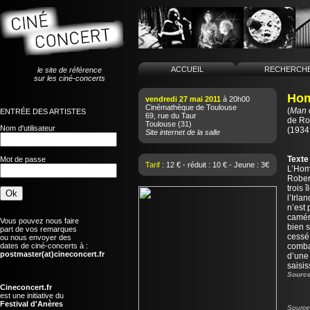
ACCUEIL
RECHERCH
le site de référence
sur les ciné-concerts
Hom
vendredi 27 mai 2011
à 20h00
Cinémathèque de Toulouse
(
Man 
ENTRÉE DES ARTISTES
69, rue du Taur
de
Ro
Toulouse
(31)
Nom d'utilisateur
(1934
Site internet de la salle
Texte
Mot de passe
Tarif :
12 € - réduit : 10 € - Jeune : 3€
L’Hom
Rober
trois 
l’Irla
n’est 
camér
Vous pouvez nous faire
bien s
part de vos remarques
cessé 
ou nous envoyer des
dates de ciné-concerts à :
comba
postmaster(at)cineconcert.fr
d’une
saisis
Source
Cineconcert.fr
est une initiative du
Festival d'Anères
Source 