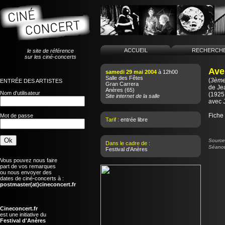
ACCUEIL
RECHERCH
le site de référence
sur les ciné-concerts
Ave
samedi 29 mai 2004
à 12h00
Salle des Fêtes
(
3ème 
ENTRÉE DES ARTISTES
Gran Carrera
de
Je
Anères
(65)
Nom d'utilisateur
(1925 
Site internet de la salle
avec J
Fiche
Mot de passe
Tarif :
entrée libre
Source 
Dans le cadre de :
Séance
Festival d'Anères
Vous pouvez nous faire
part de vos remarques
ou nous envoyer des
dates de ciné-concerts à :
postmaster(at)cineconcert.fr
Cineconcert.fr
est une initiative du
Festival d'Anères