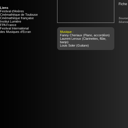
Fiche
Liens
Festival d'Anères
Cinémathèque de Toulouse
Cinémathèque française
Source 
Institut Lumière
Séance
FPA France
Festival International
des Musiques d'Ecran
Musique :
Fanny Cheriaux
(Piano, accordéon)
Laurent Leroux
(Clarinettes, flûte,
banjo)
Louis Soler
(Guitare)