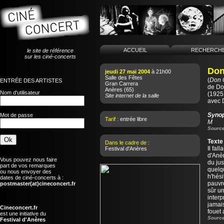
ACCUEIL
RECHERCH
le site de référence
sur les ciné-concerts
Don 
jeudi 27 mai 2004
à 21h00
Salle des Fêtes
(
Don Q
ENTRÉE DES ARTISTES
Gran Carrera
de
Do
Anères
(65)
Nom d'utilisateur
(1925 
Site internet de la salle
avec 
Syno
Mot de passe
Tarif :
entrée libre
M
Source
Texte
Dans le cadre de :
Il fal
Festival d'Anères
d'Anèr
Vous pouvez nous faire
du jus
part de vos remarques
quelqu
ou nous envoyer des
h'hési
dates de ciné-concerts à :
pauvre
postmaster(at)cineconcert.fr
sûr u
interp
jamai
Cineconcert.fr
fouet 
est une initiative du
Source
Festival d'Anères