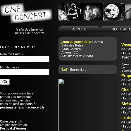
ACCUEIL
RECHERCH
le site de référence
sur les ciné-concerts
jeudi 22 juillet 2010
à 22h00
Voyag
Salle des Fêtes
ENTRÉE DES ARTISTES
Gran Carrera
de
Ge
Anères
(65)
(1902 
Nom d'utilisateur
Site internet de la salle
avec 
Synop
Mot de passe
Le
Tarif :
Entrée libre
Source
Erupt
de
Ge
(1902 
Chaud
Vous pouvez nous faire
de
Ge
part de vos remarques
(1903 
ou nous envoyer des
Sirèn
dates de ciné-concerts à :
postmaster(at)cineconcert.fr
de
Ge
(1904 
Ile d
Cineconcert.fr
de
Ge
est une initiative du
(1905 
Festival d'Anères