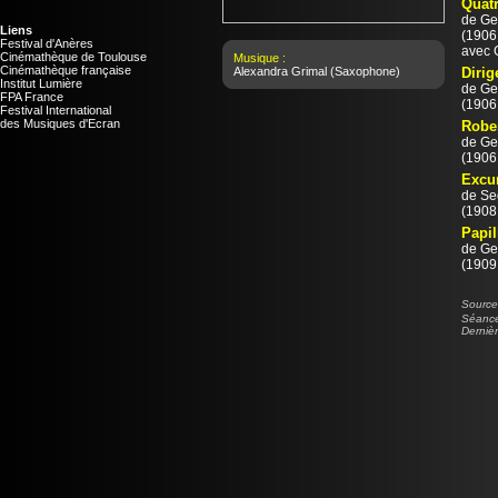
Quatr
de
Ge
Liens
(1906 
Festival d'Anères
avec 
Cinémathèque de Toulouse
Musique :
Cinémathèque française
Alexandra Grimal
(Saxophone)
Dirig
Institut Lumière
de
Ge
FPA France
(1906 
Festival International
des Musiques d'Ecran
Rober
de
Ge
(1906 
Excu
de
Se
(1908 
Papil
de
Ge
(1909 
Source 
Séance 
Derniè