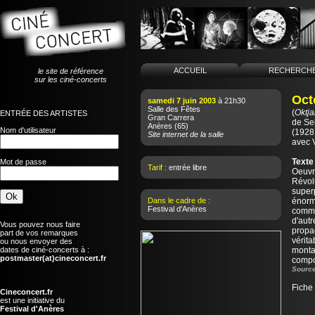
ACCUEIL
RECHERCH
le site de référence
sur les ciné-concerts
Oct
samedi 7 juin 2003
à 21h30
Salle des Fêtes
(
Oktja
ENTRÉE DES ARTISTES
Gran Carrera
de
Se
Anères
(65)
Nom d'utilisateur
(1928
Site internet de la salle
avec 
Texte
Mot de passe
Tarif :
entrée libre
Oeuvr
Révol
super
Dans le cadre de :
énorme
Festival d'Anères
comme 
d'aut
Vous pouvez nous faire
propa
part de vos remarques
vérita
ou nous envoyer des
dates de ciné-concerts à :
montag
postmaster(at)cineconcert.fr
compo
Source
Fiche
Cineconcert.fr
est une initiative du
Festival d'Anères