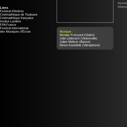
Source 
Séance
Liens
Festival d'Anères
Cinémathèque de Toulouse
Cinémathèque française
Institut Lumière
FPA France
Festival International
des Musiques d'Ecran
Musique :
Nicolas Frossard
(Violon)
Julie Läderach
(Violoncelle)
Julien Meltzer
(Basse)
Simon Kastelnik
(Vibraphone)