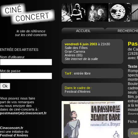
ACCUEIL
RECHERCH
le site de référence
sur les ciné-concerts
Pas
vendredi 6 juin 2003
à 21h30
Salle des Fêtes
de
Ca
ENTRÉE DES ARTISTES
Gran Carrera
(1928 
Anères
(65)
Nom d'utilisateur
avec 
Site internet de la salle
Texte
Rompa
Mot de passe
Tarif :
entrée libre
specta
montr
Boule
Dans le cadre de :
cadrer
Festival d'Anères
seuls 
film, 
Vous pouvez nous faire
extrao
part de vos remarques
a là l
ou nous envoyer des
dates de ciné-concerts à :
inoub
postmaster(at)cineconcert.fr
Source
Fiche
Cineconcert.fr
est une initiative du
Copi
Festival d'Anères