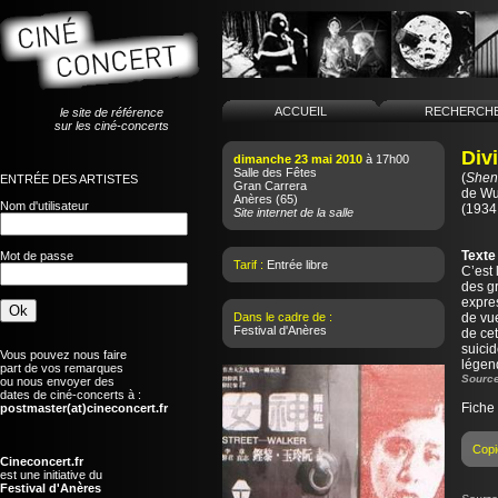
ACCUEIL
RECHERCH
le site de référence
sur les ciné-concerts
Divi
dimanche 23 mai 2010
à 17h00
Salle des Fêtes
(
Shen
ENTRÉE DES ARTISTES
Gran Carrera
de
Wu
Anères
(65)
Nom d'utilisateur
(1934 
Site internet de la salle
Texte
Mot de passe
Tarif :
Entrée libre
C’est 
des gr
expres
Dans le cadre de :
de vu
Festival d'Anères
de cet
suicid
Vous pouvez nous faire
légen
part de vos remarques
Source
ou nous envoyer des
dates de ciné-concerts à :
Fiche
postmaster(at)cineconcert.fr
Copi
Cineconcert.fr
est une initiative du
Festival d'Anères