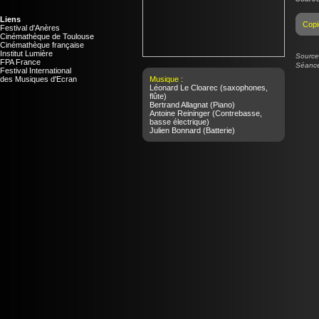
Liens
Copi
Festival d'Anères
Cinémathèque de Toulouse
Cinémathèque française
Institut Lumière
Source 
FPA France
Séance
Festival International
des Musiques d'Ecran
Musique :
Léonard Le Cloarec
(saxophones,
flûte)
Bertrand Allagnat
(Piano)
Antoine Reininger
(Contrebasse,
basse électrique)
Julien Bonnard
(Batterie)