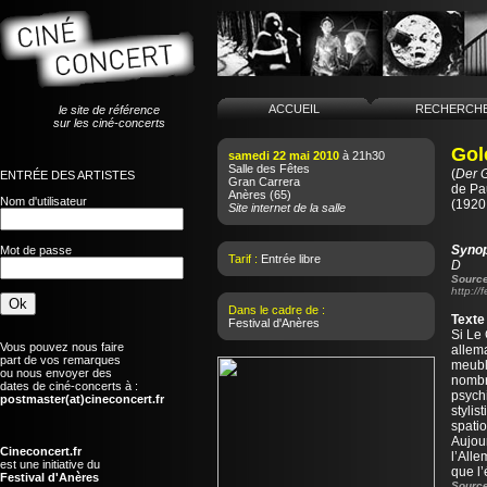
ACCUEIL
RECHERCH
le site de référence
sur les ciné-concerts
Gol
samedi 22 mai 2010
à 21h30
Salle des Fêtes
(
Der G
ENTRÉE DES ARTISTES
Gran Carrera
de
Pa
Anères
(65)
Nom d'utilisateur
(1920
Site internet de la salle
Syno
Mot de passe
Tarif :
Entrée libre
D
Source
http:/
Dans le cadre de :
Texte
Festival d'Anères
Si Le
Vous pouvez nous faire
allema
part de vos remarques
meuble
ou nous envoyer des
nombre
dates de ciné-concerts à :
psych
postmaster(at)cineconcert.fr
stylis
spatio
Aujour
Cineconcert.fr
l’All
est une initiative du
que l’
Festival d'Anères
Source