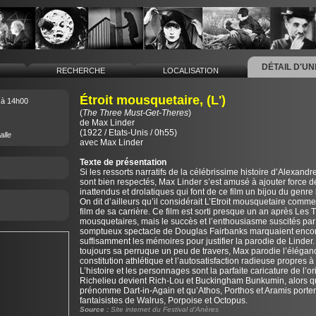
DÉTAIL D'U
L
RECHERCHE
LOCALISATION
Étroit mousquetaire, (L')
à 14h00
(
The Three Must-Get-Theres
)
de
Max Linder
(1922 / Etats-Unis / 0h55)
alle
avec Max Linder
Texte de présentation
Si les ressorts narratifs de la célébrissime histoire d’Alexan
sont bien respectés, Max Linder s’est amusé à ajouter force dé
inattendus et drolatiques qui font de ce film un bijou du genre
On dit d’ailleurs qu’il considérait L’Etroit mousquetaire comme
film de sa carrière. Ce film est sorti presque un an après Les T
mousquetaires, mais le succès et l’enthousiasme suscités par
somptueux spectacle de Douglas Fairbanks marquaient enco
suffisamment les mémoires pour justifier la parodie de Linder.
toujours sa perruque un peu de travers, Max parodie l’éléganc
constitution athlétique et l’autosatisfaction radieuse propres à
L’histoire et les personnages sont la parfaite caricature de l’ori
Richelieu devient Rich-Lou et Buckingham Bunkumin, alors 
prénomme Dart-in-Again et qu’Athos, Porthos et Aramis porte
fantaisistes de Walrus, Porpoise et Octopus.
Source :
Site internet du Festival d'Anères