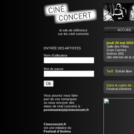
ACCUEI
le site de référence
sur les ciné-concerts
jeudi 20 mai 2010
Salle des Fêtes
ENTRÉE DES ARTISTES
Gran Carrera
Anères
(65)
Nom d'utilisateur
Site internet de la s
Mot de passe
Tarif :
Entrée libre
Dans le cadre de :
Festival d'Anères
Vous pouvez nous faire
part de vos remarques
ou nous envoyer des
dates de ciné-concerts à :
postmaster(at)cineconcert.fr
Cineconcert.fr
est une initiative du
Festival d'Anères