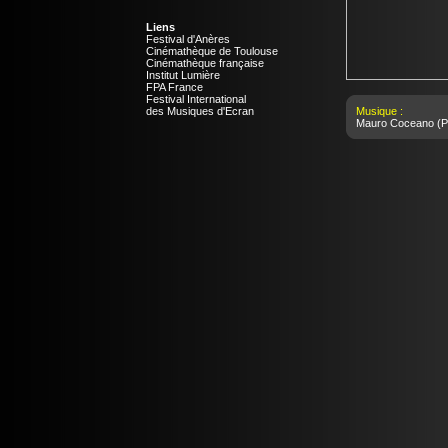
Liens
Festival d'Anères
Cinémathèque de Toulouse
Cinémathèque française
Institut Lumière
FPA France
Festival International
des Musiques d'Ecran
Musique :
Mauro Coceano
(P