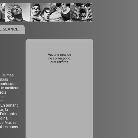
NE SÉANCE
Aucune séance
ne correspond
aux critères
dre Dumas
tails
 burlesque.
 le meilleur
rois
 le
re
 En portant
e, la
 Fairbanks.
ginal :
que Max se
nt les noms