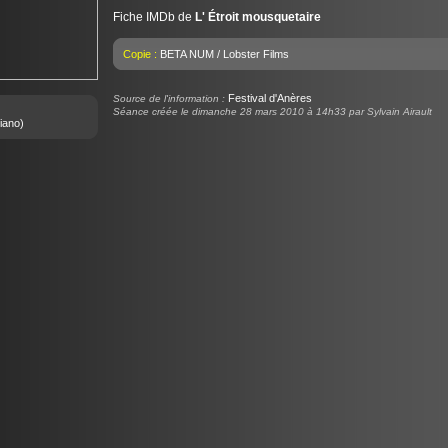
Fiche IMDb de
L' Étroit mousquetaire
Copie :
BETA NUM / Lobster Films
Festival d'Anères
Source de l'information :
Séance créée le dimanche 28 mars 2010 à 14h33 par Sylvain Airault
iano)