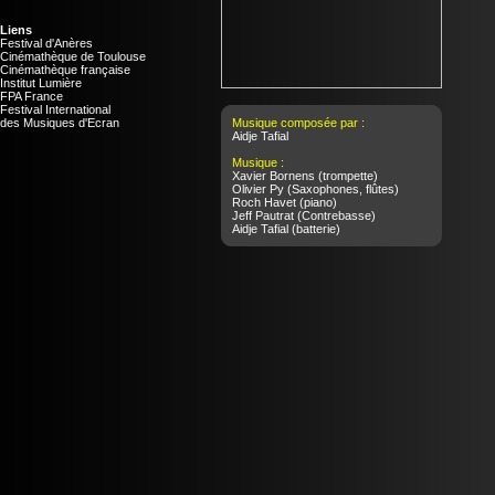
Liens
Festival d'Anères
Cinémathèque de Toulouse
Cinémathèque française
Institut Lumière
FPA France
Festival International
des Musiques d'Ecran
Musique composée par :
Aidje Tafial
Musique :
Xavier Bornens
(trompette)
Olivier Py
(Saxophones, flûtes)
Roch Havet
(piano)
Jeff Pautrat
(Contrebasse)
Aidje Tafial
(batterie)