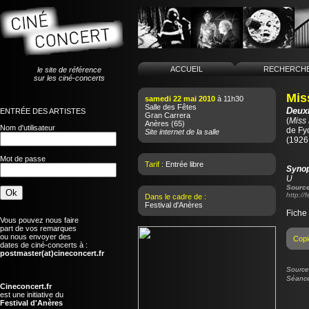
ACCUEIL
RECHERCH
le site de référence
sur les ciné-concerts
Mis
samedi 22 mai 2010
à 11h30
Salle des Fêtes
Deux
ENTRÉE DES ARTISTES
Gran Carrera
(
Miss
Anères
(65)
Nom d'utilisateur
de
Fy
Site internet de la salle
(1926
Mot de passe
Tarif :
Entrée libre
Syno
U
Source
http:/
Dans le cadre de :
Festival d'Anères
Fiche
Vous pouvez nous faire
part de vos remarques
ou nous envoyer des
Copi
dates de ciné-concerts à :
postmaster(at)cineconcert.fr
Source 
Séance
Cineconcert.fr
est une initiative du
Festival d'Anères