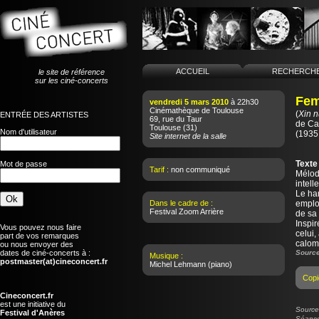
ACCUEIL
RECHERCH
le site de référence
sur les ciné-concerts
Fem
vendredi 5 mars 2010
à 22h30
Cinémathèque de Toulouse
(
Xin n
ENTRÉE DES ARTISTES
69, rue du Taur
de
Ca
Toulouse
(31)
Nom d'utilisateur
(1935 
Site internet de la salle
Texte
Mot de passe
Tarif :
non communiqué
Mélod
intell
Le har
Dans le cadre de :
emploi
Festival Zoom Arrière
de sa 
Inspir
Vous pouvez nous faire
celui,
part de vos remarques
calomn
ou nous envoyer des
dates de ciné-concerts à :
Source
Musique :
postmaster(at)cineconcert.fr
Michel Lehmann
(piano)
Copi
Cineconcert.fr
est une initiative du
Source 
Festival d'Anères
Séance 