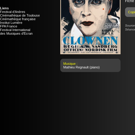
Fiche
Liens
Festival d'Anères
Copi
Cinémathèque de Toulouse
Cinémathèque française
Institut Lumière
Source 
FPA France
Séance 
Festival International
des Musiques d'Ecran
Musique :
Mathieu Regnault
(piano)