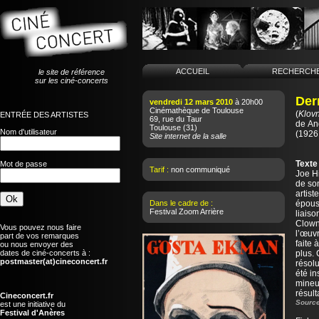
ACCUEIL
RECHERCH
le site de référence
sur les ciné-concerts
Der
vendredi 12 mars 2010
à 20h00
Cinémathèque de Toulouse
(
Klov
ENTRÉE DES ARTISTES
69, rue du Taur
de
An
Toulouse
(31)
Nom d'utilisateur
(1926
Site internet de la salle
Texte
Mot de passe
Tarif :
non communiqué
Joe Hi
de so
artist
Dans le cadre de :
épous
Festival Zoom Arrière
liaiso
Clown
Vous pouvez nous faire
l’œuvr
part de vos remarques
faite 
ou nous envoyer des
dates de ciné-concerts à :
plus.
postmaster(at)cineconcert.fr
résolu
été in
mineu
résul
Cineconcert.fr
Source
est une initiative du
Festival d'Anères