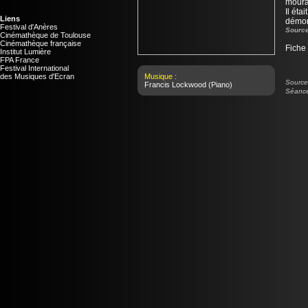
moura
Il éta
Liens
démo
Festival d'Anères
Source
Cinémathèque de Toulouse
Cinémathèque française
Fiche
Institut Lumière
FPA France
Festival International
des Musiques d'Ecran
Musique :
Source 
Francis Lockwood
(Piano)
Séance