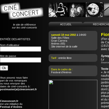
ACCUEIL
RECHERCH
le site de référence
sur les ciné-concerts
Fio
samedi 18 mai 2002
à 14h00
Salle des Fêtes
(
Fior 
ENTRÉE DES ARTISTES
Gran Carrera
de
Ca
Anères
(65)
Nom d'utilisateur
(1915 
Site internet de la salle
avec 
Syno
Mot de passe
Tarif :
entrée libre
Ly
Source
Texte
Dans le cadre de :
« Je 
Festival d'Anères
naufra
Vous pouvez nous faire
couloi
part de vos remarques
jardin
ou nous envoyer des
s'exp
dates de ciné-concerts à :
dont L
postmaster(at)cineconcert.fr
plus p
influe
et du 
Cineconcert.fr
prémi
est une initiative du
superb
Festival d'Anères