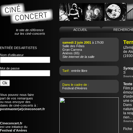
ACCUEIL
RECHERCH
le site de référence
sur les ciné-concerts
Terr
samedi 2 juin 2001
à 17h30
Salle des Fêtes
(
Zeml
ENTRÉE DES ARTISTES
Gran Carrera
de
Al
Anères
(65)
Nom d'utilisateur
(1930
Site internet de la salle
Syno
Mot de passe
Tarif :
entrée libre
S
Source
Texte
Dans le cadre de :
Film p
Festival d'Anères
émous
Vous pouvez nous faire
d'ordr
part de vos remarques
une o
ou nous envoyer des
Dans L
dates de ciné-concerts à :
nature
postmaster(at)cineconcert.fr
la res
rien...
Source
Cineconcert.fr
est une initiative du
Fiche
Festival d'Anères