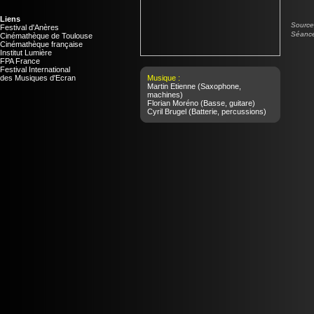
Liens
Source 
Festival d'Anères
Séance
Cinémathèque de Toulouse
Cinémathèque française
Institut Lumière
FPA France
Festival International
des Musiques d'Ecran
Musique :
Martin Etienne
(Saxophone,
machines)
Florian Moréno
(Basse, guitare)
Cyril Brugel
(Batterie, percussions)