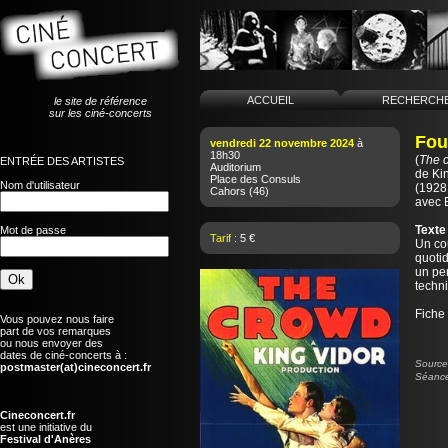
ACCUEIL
RECHERCH
le site de référence
sur les ciné-concerts
Fou
vendredi 22 novembre 2024
à
18h30
(
The 
ENTRÉE DES ARTISTES
Auditorium
de
Ki
Place des Consuls
Nom d'utilisateur
(1928 
Cahors
(46)
avec 
Texte
Mot de passe
Tarif :
5 €
Un co
quoti
un pe
techn
Fiche
Vous pouvez nous faire
part de vos remarques
ou nous envoyer des
dates de ciné-concerts à :
Source 
postmaster(at)cineconcert.fr
Séance
Cineconcert.fr
est une initiative du
Festival d'Anères