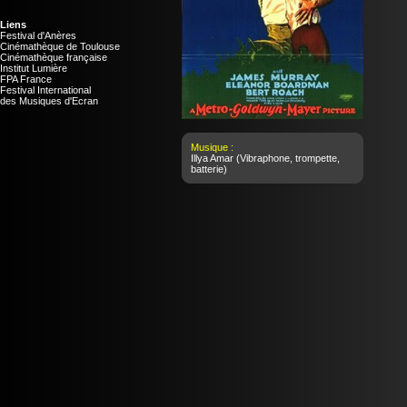
Liens
Festival d'Anères
Cinémathèque de Toulouse
Cinémathèque française
Institut Lumière
FPA France
Festival International
des Musiques d'Ecran
Musique :
Illya Amar
(Vibraphone, trompette,
batterie)