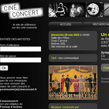
ACCUEIL
RECHERCH
le site de référence
sur les ciné-concerts
Un 
dimanche 28 mai 2023
à 14h00
Salle des Fêtes
de
Re
ENTRÉE DES ARTISTES
Gran Carrera
(1927 
Anères
(65)
Nom d'utilisateur
avec 
Site internet de la salle
Syno
Co
Mot de passe
Tarif :
non communiqué
Source
Copi
Vous pouvez nous faire
Source 
part de vos remarques
Séance
ou nous envoyer des
dates de ciné-concerts à :
postmaster(at)cineconcert.fr
Cineconcert.fr
est une initiative du
Festival d'Anères
Musique composée par :