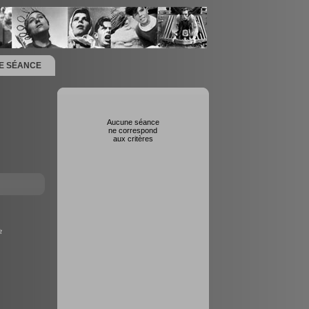
NE SÉANCE
Aucune séance
ne correspond
aux critères
t