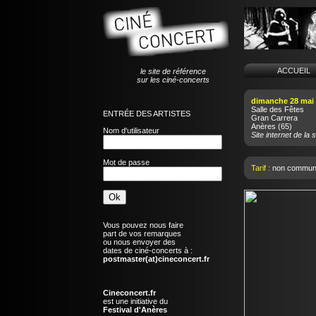
ACCUEI
le site de référence
sur les ciné-concerts
dimanche 28 mai
Salle des Fêtes
ENTRÉE DES ARTISTES
Gran Carrera
Anères
(65)
Nom d'utilisateur
Site internet de la s
Mot de passe
Tarif :
non commun
Vous pouvez nous faire
part de vos remarques
ou nous envoyer des
dates de ciné-concerts à :
postmaster(at)cineconcert.fr
Cineconcert.fr
est une initiative du
Festival d'Anères