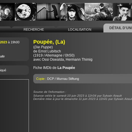
DÉTAIL D'U
L
RECHERCHE
LOCALISATION
Poupée, (La)
 2023
à 19h00
(
Die Puppe
)
de
Ernst Lubitsch
(1919 / Allemagne / 0h50)
alle
avec Ossi Oswalda, Hermann Thimig
Fiche IMDb de
La Poupée
iqué
Copie :
DCP / Murnau Stiftung
Source de l'information :
Séance créée le samedi 10 juin 2023 à 11h34 par Sylvain Airault
Dernière mise à jour le dimanche 11 juin 2023 à 11h41 par Sylvain Airaul