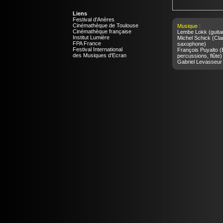
Liens
Festival d'Anères
Cinémathèque de Toulouse
Musique :
Cinémathèque française
Lembe Lokk
(guita
Institut Lumière
Michel Schick
(Clar
FPA France
saxophone)
Festival International
François Puyalto
(B
des Musiques d'Ecran
percussions, flûte)
Gabriel Levasseur