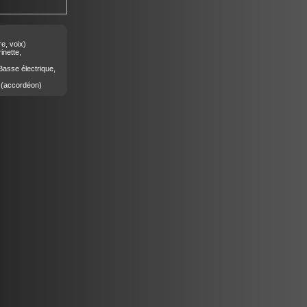
re, voix)
inette,
asse électrique,
(accordéon)