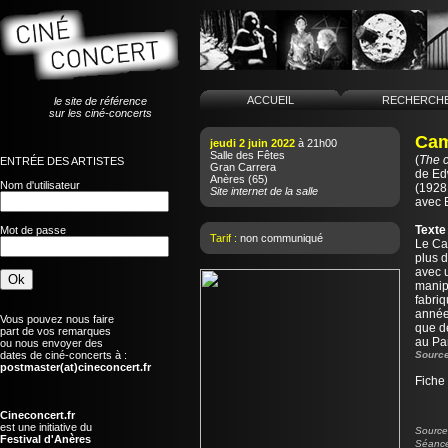
ACCUEIL
RECHERCH
le site de référence
sur les ciné-concerts
Cam
jeudi 2 juin 2022
à 21h00
Salle des Fêtes
(
The 
ENTRÉE DES ARTISTES
Gran Carrera
de
Ed
Anères
(65)
Nom d'utilisateur
(1928 
Site internet de la salle
avec 
Texte
Mot de passe
Tarif :
non communiqué
Le Ca
plus d
avec 
manipu
fabri
années
Vous pouvez nous faire
que de
part de vos remarques
au Pa
ou nous envoyer des
dates de ciné-concerts à :
Source
postmaster(at)cineconcert.fr
Fiche
Cineconcert.fr
est une initiative du
Source 
Festival d'Anères
Séance