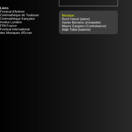
Liens
Festival d'Anères
Cinémathèque de Toulouse
Musique :
Cinémathèque française
Roch Havet
(piano)
Institut Lumière
Xavier Bornens
(trompette)
FPA France
Mauro Gargano
(Contrebasse)
Festival International
Aidje Tafial
(batterie)
des Musiques d'Ecran