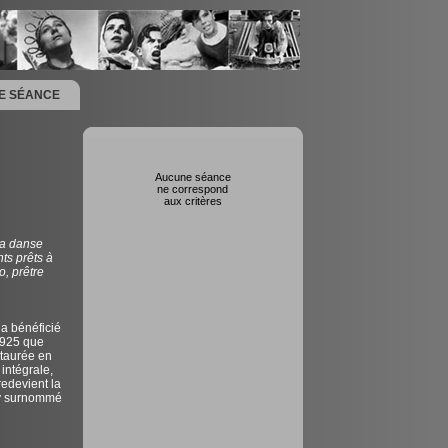
NE SÉANCE
Aucune séance
ne correspond
aux critères
la danse
ts prêts à
o, prêtre
a bénéficié
 1925 que
staurée en
intégrale,
redevient la
ey surnommé