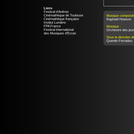
Liens
Festival d'Anères
Cinémathèque de Toulouse
Musique composée
Cinémathèque française
Raphaël Howson
Institut Lumière
FPA France
Musique :
Festival International
Orchestre des jeu
des Musiques d'Ecran
Sous la direction de
Quentin Ferradou