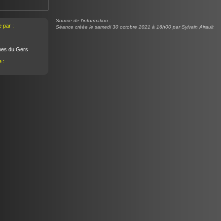
Source de l'information :
 par :
Séance créée le samedi 30 octobre 2021 à 16h00 par Sylvain Airault
nes du Gers
 :