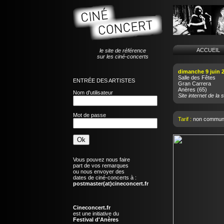
ACCUEI
le site de référence
sur les ciné-concerts
dimanche 9 juin 
Salle des Fêtes
ENTRÉE DES ARTISTES
Gran Carrera
Anères
(65)
Nom d'utilisateur
Site internet de la s
Mot de passe
Tarif :
non commun
Vous pouvez nous faire
part de vos remarques
ou nous envoyer des
dates de ciné-concerts à :
postmaster(at)cineconcert.fr
Cineconcert.fr
est une initiative du
Festival d'Anères