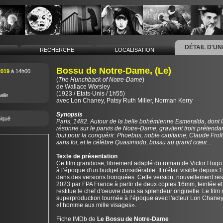
DÉTAIL D'U
L
RECHERCHE
LOCALISATION
Bossu de Notre-Dame, (Le)
2019
à 14h00
(
The Hunchback of Notre-Dame
)
de
Wallace Worsley
(1923 / Etats-Unis / 1h55)
alle
avec Lon Chaney, Patsy Ruth Miller, Norman Kerry
Synopsis
iqué
Paris, 1482. Autour de la belle bohémienne Esmeralda, dont 
résonne sur le parvis de Notre-Dame, gravitent trois prétendan
tout pour la conquérir: Phoebus, noble capitaine, Claude Froll
sans foi, et le célèbre Quasimodo, bossu au grand cœur...
Texte de présentation
Ce film grandiose, librement adapté du roman de Victor Hugo 
à l’époque d'un budget considérable. Il n'était visible depuis
dans des versions tronquées. Cette version, nouvellement re
2023 par FPA France à partir de deux copies 16mm, teintée et 
restitue le chef d'oeuvre dans sa splendeur originelle. Le film 
superproduction tournée à l’époque avec l'acteur Lon Chan
«l’homme aux mille visages».
Fiche IMDb de
Le Bossu de Notre-Dame