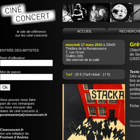
ACCUEIL
RECHERCH
le site de référence
sur les ciné-concerts
Grè
mercredi 17 mars 2010
à 20h00
Théâtre de la Renaissance
(
Stac
ENTRÉE DES ARTISTES
7, rue Orsel
de
Se
Oullins
(69)
Nom d'utilisateur
(1925 
Site internet de la salle
Texte
Mot de passe
Tarif :
20 € (Tarif réduit : 17 €)
Dès s
fois a
but en
politi
cinéma
Source
Vous pouvez nous faire
part de vos remarques
Fiche
ou nous envoyer des
dates de ciné-concerts à :
postmaster(at)cineconcert.fr
Source 
Séance
Cineconcert.fr
est une initiative du
Festival d'Anères