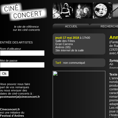
ACCUEIL
RECHERCH
le site de référence
sur les ciné-concerts
Ann
jeudi 17 mai 2018
à 17h00
Salle des Fêtes
(
Fant
ENTRÉE DES ARTISTES
Gran Carrera
de
Ra
Anères
(65)
Nom d'utilisateur
(1920
Site internet de la salle
avec A
Syno
Mot de passe
Tarif :
non communiqué
An
Source
Texte
L’ann
norvé
Vous pouvez nous faire
produc
part de vos remarques
conte
ou nous envoyer des
caract
dates de ciné-concerts à :
romant
postmaster(at)cineconcert.fr
premi
adapt
Les ré
Cineconcert.fr
joue (
est une initiative du
l’hist
Festival d'Anères