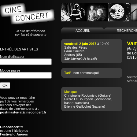
ACCUEIL
RECHERCH
le site de référence
sur les ciné-concerts
Vam
vendredi 2 juin 2017
à 12h00
Salle des Fêtes
(
5e ép
ENTRÉE DES ARTISTES
Gran Carrera
de
Lo
Anères
(65)
Nom d'utilisateur
(1915 
Site internet de la salle
Mot de passe
Tarif :
non communiqué
Source 
Séance
Musique :
Christophe Rodomisto
(Guitare)
Vous pouvez nous faire
Pierre Le Bourgeois
(Violoncelle,
part de vos remarques
basse, samples)
ou nous envoyer des
Etienne Gaillochet
(batterie)
dates de ciné-concerts à :
postmaster(at)cineconcert.fr
Cineconcert.fr
est une initiative du
Festival d'Anères