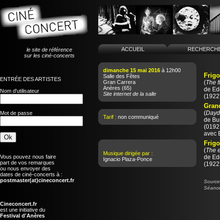
ACCUEIL
RECHERCH
le site de référence
sur les ciné-concerts
dimanche 15 mai 2016
à 12h00
Frig
Salle des Fêtes
ENTRÉE DES ARTISTES
Gran Carrera
(
The f
Anères
(65)
de
Ed
Nom d'utilisateur
Site internet de la salle
(1922 
Gran
(
Dayd
Mot de passe
Tarif :
non communiqué
de
Bu
(0192 
avec 
Frigo
(
The e
Musique dirigée par :
Vous pouvez nous faire
de
Ed
Ignacio Plaza-Ponce
part de vos remarques
(1922 
ou nous envoyer des
dates de ciné-concerts à :
postmaster(at)cineconcert.fr
Source 
Séance
Cineconcert.fr
est une initiative du
Festival d'Anères