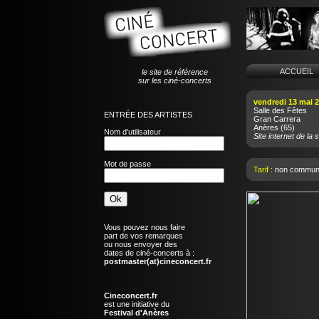
ACCUEI
le site de référence
sur les ciné-concerts
vendredi 13 mai 
Salle des Fêtes
ENTRÉE DES ARTISTES
Gran Carrera
Anères
(65)
Nom d'utilisateur
Site internet de la s
Mot de passe
Tarif :
non commun
Vous pouvez nous faire
part de vos remarques
ou nous envoyer des
dates de ciné-concerts à :
postmaster(at)cineconcert.fr
Cineconcert.fr
est une initiative du
Festival d'Anères