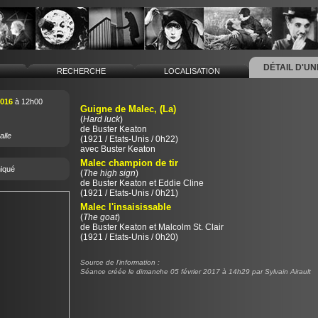
DÉTAIL D'U
L
RECHERCHE
LOCALISATION
2016
à 12h00
Guigne de Malec, (La)
(
Hard luck
)
de
Buster Keaton
alle
(1921 / Etats-Unis / 0h22)
avec Buster Keaton
Malec champion de tir
iqué
(
The high sign
)
de
Buster Keaton
et
Eddie Cline
(1921 / Etats-Unis / 0h21)
Malec l'insaisissable
(
The goat
)
de
Buster Keaton
et
Malcolm St. Clair
(1921 / Etats-Unis / 0h20)
Source de l'information :
Séance créée le dimanche 05 février 2017 à 14h29 par Sylvain Airault