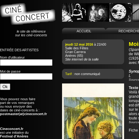
ACCUEIL
RECHERCH
le site de référence
sur les ciné-concerts
Moi
jeudi 12 mai 2016
à 21h00
Salle des Fêtes
(
Spar
ENTRÉE DES ARTISTES
Gran Carrera
de
Wi
Anères
(65)
Nom d'utilisateur
(1926
Site internet de la salle
avec 
Syno
Mot de passe
Tarif :
non communiqué
L
Source
Texte
Voilà 
grand
Vous pouvez nous faire
lorsqu
part de vos remarques
est di
ou nous envoyer des
sur l
dates de ciné-concerts à :
alors 
postmaster(at)cineconcert.fr
toute 
Source
Cineconcert.fr
Fiche
est une initiative du
Festival d'Anères