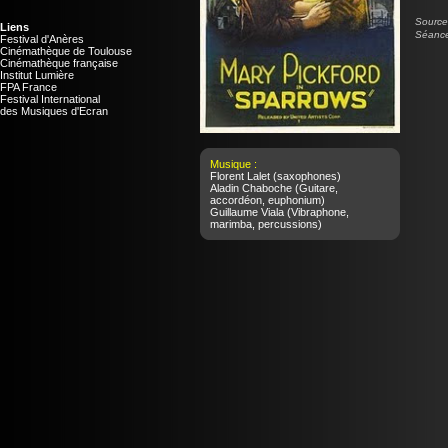
Source 
Liens
Séance
Festival d'Anères
Cinémathèque de Toulouse
Cinémathèque française
Institut Lumière
FPA France
Festival International
des Musiques d'Ecran
Musique :
Florent Lalet
(saxophones)
Aladin Chaboche
(Guitare,
accordéon, euphonium)
Guillaume Viala
(Vibraphone,
marimba, percussions)