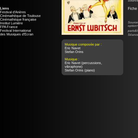
Source
Liens
Fiche
Festival d'Anères
Cinémathèque de Toulouse
Cinémathèque française
Source 
Institut Lumière
option
FPA France
Festival International
paris&
des Musiques d'Ecran
Séance
Musique composée par :
Eric Navet
Stefan Orins
Musique :
Eric Navet
(percussions,
vibraphone)
Stefan Orins
(piano)