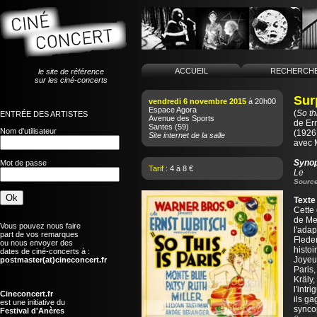
ACCUEIL
RECHERCH
le site de référence
sur les ciné-concerts
Sur
vendredi 6 novembre 2015
à 20h00
Espace Agora
(
So th
ENTRÉE DES ARTISTES
Avenue des Sports
de
Er
Santes
(59)
Nom d'utilisateur
(1926 
Site internet de la salle
avec 
Syno
Mot de passe
Tarif :
4 à 8 €
Le
Source
Texte
Cette
de Mei
Vous pouvez nous faire
l'adap
part de vos remarques
Fleder
ou nous envoyer des
histoi
dates de ciné-concerts à :
Joyeus
postmaster(at)cineconcert.fr
Paris,
Kräly
l'intr
Cineconcert.fr
ils ga
est une initiative du
syncop
Festival d'Anères