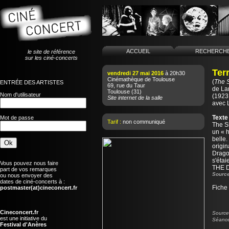
ACCUEIL
RECHERCH
le site de référence
sur les ciné-concerts
Terr
vendredi 27 mai 2016
à 20h30
Cinémathèque de Toulouse
(
The 
ENTRÉE DES ARTISTES
69, rue du Taur
de
La
Toulouse
(31)
Nom d'utilisateur
(1923 
Site internet de la salle
avec 
Texte
Mot de passe
Tarif :
non communiqué
The Sh
un « 
belle.
origin
Drago
s'éta
Vous pouvez nous faire
THE D
part de vos remarques
Source
ou nous envoyer des
dates de ciné-concerts à :
Fiche
postmaster(at)cineconcert.fr
Cineconcert.fr
Source 
est une initiative du
Séance
Festival d'Anères