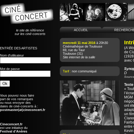
ACCUEIL
RECHERCH
le site de référence
sur les ciné-concerts
Int
mercredi 11 mai 2016
à 20h30
Cinémathèque de Toulouse
(
A Wom
ENTRÉE DES ARTISTES
69, rue du Taur
de
Cl
Toulouse
(31)
Nom d'utilisateur
(1928 
Site internet de la salle
avec 
Syno
Mot de passe
Tarif :
non communiqué
D
Source
Texte
« Tout
l’écra
Vous pouvez nous faire
MGM a
part de vos remarques
négoci
ou nous envoyer des
ont ét
dates de ciné-concerts à :
adapta
postmaster(at)cineconcert.fr
un fil
Clare
Fairba
Cineconcert.fr
entre 
est une initiative du
Kevin
Festival d'Anères