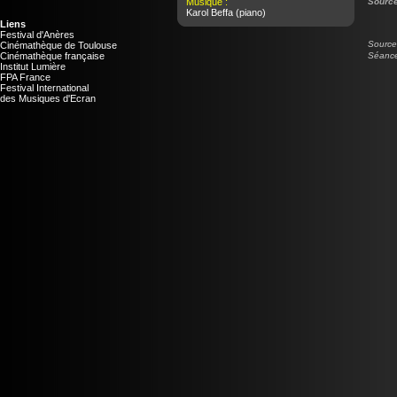
Musique :
Source
Karol Beffa
(piano)
Liens
Festival d'Anères
Source 
Cinémathèque de Toulouse
Cinémathèque française
Séance
Institut Lumière
FPA France
Festival International
des Musiques d'Ecran