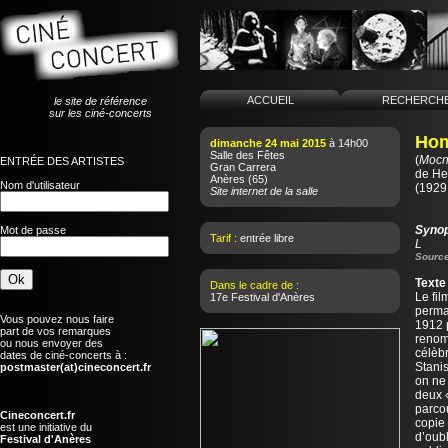
ACCUEIL
RECHERCH
le site de référence
sur les ciné-concerts
Hom
dimanche 24 mai 2015
à 14h00
Salle des Fêtes
(
Mocn
ENTRÉE DES ARTISTES
Gran Carrera
de
He
Anères
(65)
Nom d'utilisateur
(1929
Site internet de la salle
Syno
Mot de passe
Tarif :
entrée libre
L
Source
Texte
Dans le cadre de :
Le fil
17e Festival d'Anères
perman
Vous pouvez nous faire
1912 p
part de vos remarques
renomm
ou nous envoyer des
célèbr
dates de ciné-concerts à :
Stanis
postmaster(at)cineconcert.fr
on ne
deux «
parco
Cineconcert.fr
copie
est une initiative du
d’oubl
Festival d'Anères