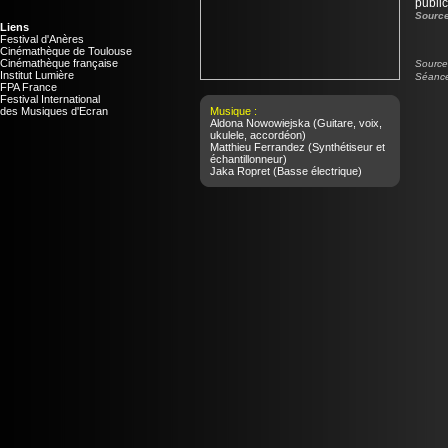
public
Source
Liens
Festival d'Anères
Cinémathèque de Toulouse
Cinémathèque française
Source 
Institut Lumière
Séance
FPA France
Festival International
des Musiques d'Ecran
Musique :
Aldona Nowowiejska
(Guitare, voix,
ukulele, accordéon)
Matthieu Ferrandez
(Synthétiseur et
échantillonneur)
Jaka Ropret
(Basse électrique)