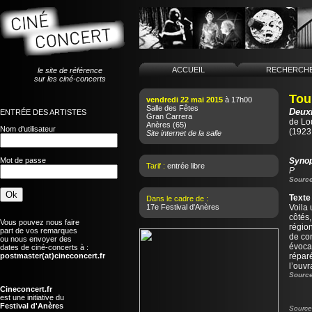
ACCUEIL
RECHERCH
le site de référence
sur les ciné-concerts
Tou
vendredi 22 mai 2015
à 17h00
Salle des Fêtes
Deux
ENTRÉE DES ARTISTES
Gran Carrera
de
Lo
Anères
(65)
Nom d'utilisateur
(1923 
Site internet de la salle
Mot de passe
Syno
Tarif :
entrée libre
P
Source
Texte
Dans le cadre de :
17e Festival d'Anères
Voila 
côtés
Vous pouvez nous faire
région
part de vos remarques
de co
ou nous envoyer des
évocat
dates de ciné-concerts à :
postmaster(at)cineconcert.fr
réparé
l’ouv
Source
Cineconcert.fr
est une initiative du
Festival d'Anères
Source 