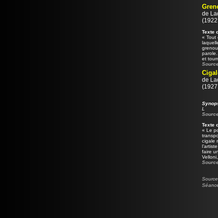
Greno
de
La
(1922 
Texte 
« Tout 
laquell
grenou
parole
et tour
Source
Cigal
de
La
(1927 
Synop
L
Source
Texte 
« Le po
transpo
cigale 
l’artis
faire u
Velloni
Source
Source 
Séance