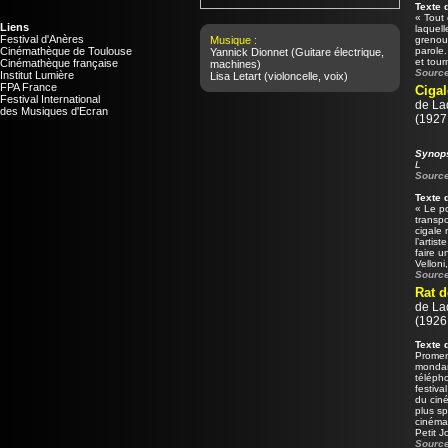
Texte 
« Tout 
Liens
laquell
Festival d'Anères
Musique :
grenou
Cinémathèque de Toulouse
parole
Yannick Dionnet
(Guitare électrique,
et tour
Cinémathèque française
machines)
Source
Institut Lumière
Lisa Letart
(violoncelle, voix)
FPA France
Cigal
Festival International
de
La
des Musiques d'Ecran
(1927 
Synop
L
Source
Texte 
« Le po
transpo
cigale 
l’artis
faire u
Velloni
Source
Rat d
de
La
(1926 
Texte 
Promena
mondani
télépho
festiva
du cin
plus sp
cinémat
Petit J
Source