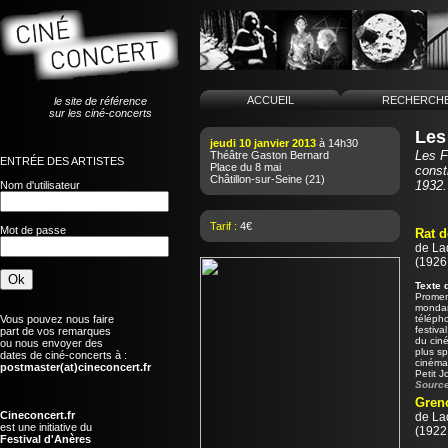
ACCUEIL
RECHERCH
le site de référence
sur les ciné-concerts
Les
jeudi 10 janvier 2013
à 14h30
Les F
Théâtre Gaston Bernard
ENTRÉE DES ARTISTES
Place du 8 mai
const
Châtillon-sur-Seine
(21)
1932.
Nom d'utilisateur
Tarif :
4€
Mot de passe
Rat d
de
La
(1926 
Texte 
Promena
mondani
Vous pouvez nous faire
télépho
festiva
part de vos remarques
du cin
ou nous envoyer des
plus sp
dates de ciné-concerts à :
cinémat
postmaster(at)cineconcert.fr
Petit J
Source
Greno
Cineconcert.fr
de
La
est une initiative du
(1922 
Festival d'Anères