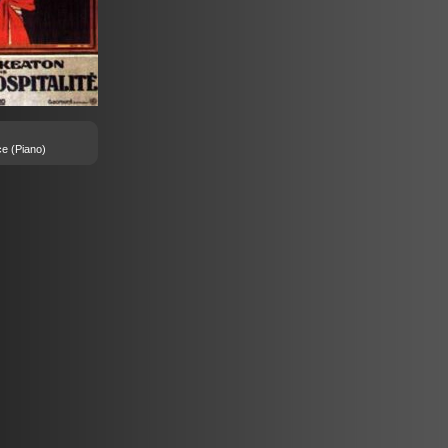
ce
(Piano)