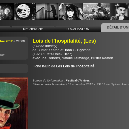
DÉTAIL D'U
L
RECHERCHE
LOCALISATION
Lois de l'hospitalité, (Les)
bre 2012
à 21h00
(
Our hospitality
)
de
Buster Keaton
et
John G. Blystone
(1923 / Etats-Unis / 1h27)
alle
avec Joe Roberts, Natalie Talmadge, Buster Keaton
Fiche IMDb de
Les Lois de l'hospitalité
Festival d'Anères
Source de l'information :
Séance créée le vendredi 02 novembre 2012 à 23h02 par Sylvain Airaul