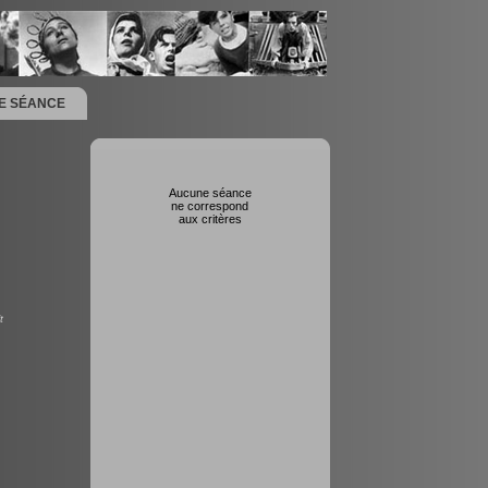
NE SÉANCE
Aucune séance
ne correspond
aux critères
t