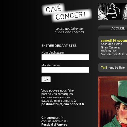
ACCUEI
le site de référence
sur les ciné-concerts
samedi 10 novem
Salle des Fêtes
ENTRÉE DES ARTISTES
Gran Carrera
Anères
(65)
Nom d'utilisateur
Site internet de la s
Mot de passe
Tarif :
entrée libre
Vous pouvez nous faire
part de vos remarques
ou nous envoyer des
dates de ciné-concerts à :
postmaster(at)cineconcert.fr
Cineconcert.fr
est une initiative du
Festival d'Anères