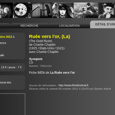
DÉTAIL D'U
L
RECHERCHE
LOCALISATION
Ruée vers l'or, (La)
mbre 2012
à
(
The Gold Rush
)
vence
de
Charlie Chaplin
(1925 / Etats-Unis / 1h21)
avec Charlie Chaplin
alle
Synopsis
Ch
Source :
Wikipedia
: 13 € / jeune : 7 €
Fiche IMDb de
La Ruée vers l'or
tional des
http://www.fimefestival.fr
Source de l'information :
Séance créée le samedi 06 octobre 2012 à 11h25 par Sylvain Airault