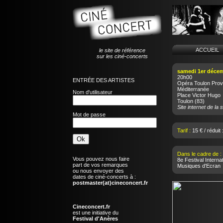
ACCUEI
le site de référence
sur les ciné-concerts
samedi 1er déce
20h00
ENTRÉE DES ARTISTES
Opéra Toulon Pro
Méditerranée
Nom d'utilisateur
Place Victor Hugo
Toulon
(83)
Site internet de la s
Mot de passe
Tarif :
15 € / réduit 
Dans le cadre de :
Vous pouvez nous faire
8e Festival Interna
part de vos remarques
Musiques d'Ecran
ou nous envoyer des
dates de ciné-concerts à :
postmaster(at)cineconcert.fr
Cineconcert.fr
est une initiative du
Festival d'Anères