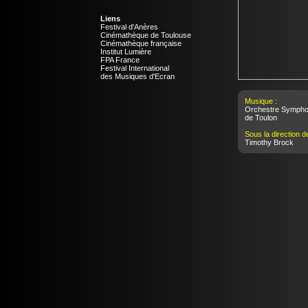
Liens
Festival d'Anères
Cinémathèque de Toulouse
Cinémathèque française
Institut Lumière
FPA France
Festival International
des Musiques d'Ecran
Musique :
Orchestre Symphon
de Toulon
Sous la direction de
Timothy Brock