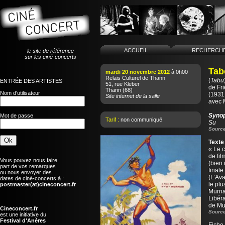
ACCUEIL
RECHERCH
le site de référence
sur les ciné-concerts
Tab
mardi 20 novembre 2012
à 0h00
Relais Culturel de Thann
(
Tabu
ENTRÉE DES ARTISTES
51, rue Kleber
de
Fr
Thann
(68)
Nom d'utilisateur
(1931 
Site internet de la salle
avec 
Syno
Mot de passe
Tarif :
non communiqué
Su
Source
Texte
« Le c
de fil
Vous pouvez nous faire
(bien 
part de vos remarques
finale
ou nous envoyer des
(L’Av
dates de ciné-concerts à :
le plu
postmaster(at)cineconcert.fr
Murna
Libér
de Mu
Cineconcert.fr
Source
est une initiative du
Festival d'Anères