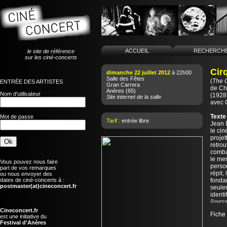
ACCUEIL
RECHERCH
le site de référence
sur les ciné-concerts
Cir
dimanche 22 juillet 2012
à 22h00
Salle des Fêtes
(
The 
ENTRÉE DES ARTISTES
Gran Carrera
de
Ch
Anères
(65)
Nom d'utilisateur
(1928 
Site internet de la salle
avec 
Texte
Mot de passe
Tarif :
entrée libre
Jean 
le cin
projet
retrou
comba
le mer
Vous pouvez nous faire
person
part de vos remarques
répit,
ou nous envoyer des
dates de ciné-concerts à :
fonda
postmaster(at)cineconcert.fr
seule
identi
Source
Cineconcert.fr
Fiche
est une initiative du
Festival d'Anères