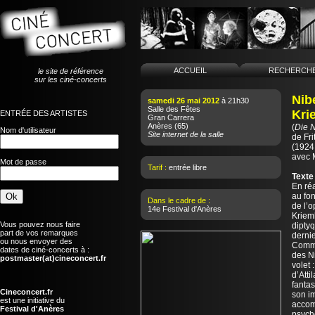
ACCUEIL
RECHERCH
le site de référence
sur les ciné-concerts
Nib
samedi 26 mai 2012
à 21h30
Salle des Fêtes
Kri
ENTRÉE DES ARTISTES
Gran Carrera
Anères
(65)
(
Die 
Nom d'utilisateur
Site internet de la salle
de
Fr
(1924
avec 
Mot de passe
Tarif :
entrée libre
Texte
En ré
au fon
Dans le cadre de :
de l’o
14e Festival d'Anères
Kriemh
Vous pouvez nous faire
dipty
part de vos remarques
derni
ou nous envoyer des
Comme
dates de ciné-concerts à :
des N
postmaster(at)cineconcert.fr
volet
d’Atti
fantas
Cineconcert.fr
son i
est une initiative du
accom
Festival d'Anères
psych