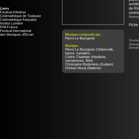
sombre
de Ric
Liens
Festival d'Anères
ciném
Cinémathèque de Toulouse
Source
Cinémathèque française
Institut Lumière
Fiche
FPA France
Festival International
des Musiques d'Ecran
Musique composée par :
Pierre Le Bourgeois
Source 
Séance 
Musique :
Dernièr
Pierre Le Bourgeois
(Violoncelle,
basse, samples)
Cédric Chatelain
(Hautbois,
saxophones, flûte)
Christophe Rodomisto
(Guitare)
Orkhan Murat
(Batterie)