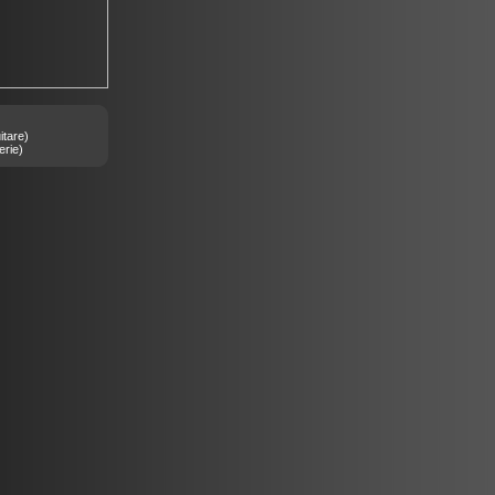
tare)
erie)