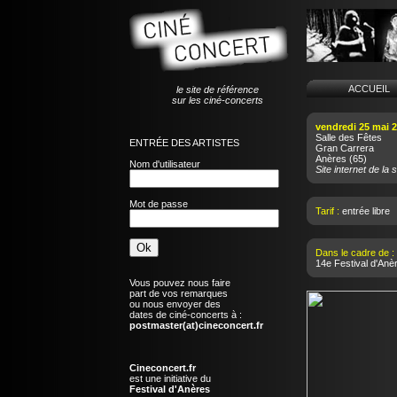
ACCUEI
le site de référence
sur les ciné-concerts
vendredi 25 mai 
Salle des Fêtes
ENTRÉE DES ARTISTES
Gran Carrera
Anères
(65)
Nom d'utilisateur
Site internet de la s
Mot de passe
Tarif :
entrée libre
Dans le cadre de :
14e Festival d'Anè
Vous pouvez nous faire
part de vos remarques
ou nous envoyer des
dates de ciné-concerts à :
postmaster(at)cineconcert.fr
Cineconcert.fr
est une initiative du
Festival d'Anères