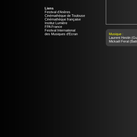
Liens
Festival d'Anères
Cinémathèque de Toulouse
Cinémathèque française
Institut Lumière
FPA France
Festival International
des Musiques d'Ecran
Musique :
Laurent Hestin
(Gui
Mickaël Feral
(Batt