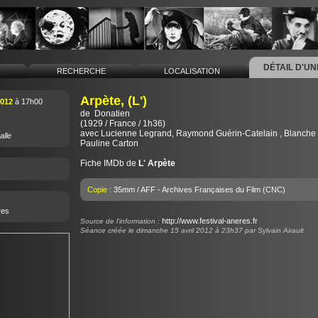
DÉTAIL D'U
L
RECHERCHE
LOCALISATION
Arpète, (L')
2012
à 17h00
de
Donatien
(1929 / France / 1h36)
avec Lucienne Legrand, Raymond Guérin-Catelain , Blanche 
alle
Pauline Carton
Fiche IMDb de
L' Arpète
Copie :
35mm / AFF - Archives Françaises du Film (CNC)
res
http://www.festival-aneres.fr
Source de l'information :
Séance créée le dimanche 15 avril 2012 à 23h37 par Sylvain Airault