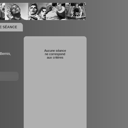
NE SÉANCE
Aucune séance
Bernis,
ne correspond
aux critères