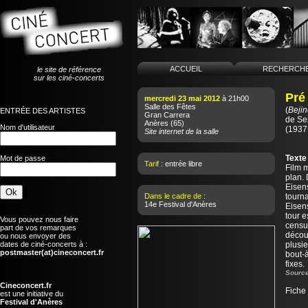
ACCUEIL
RECHERCH
le site de référence
sur les ciné-concerts
Pré
mercredi 23 mai 2012
à 21h00
Salle des Fêtes
(
Bejin
ENTRÉE DES ARTISTES
Gran Carrera
de
Se
Anères
(65)
Nom d'utilisateur
(1937
Site internet de la salle
Texte
Mot de passe
Tarif :
entrée libre
Film m
plan. 
Eisen
Dans le cadre de :
tourn
14e Festival d'Anères
Eisen
tour e
Vous pouvez nous faire
censur
part de vos remarques
décou
ou nous envoyer des
dates de ciné-concerts à :
plusi
postmaster(at)cineconcert.fr
bout-à
fixes.
Source
Cineconcert.fr
Fiche
est une initiative du
Festival d'Anères