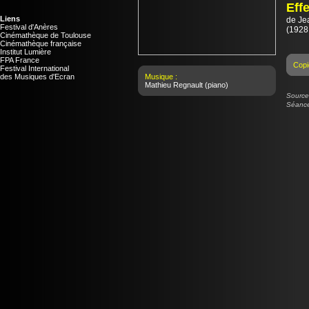
Effe
Liens
de
Je
Festival d'Anères
(1928 
Cinémathèque de Toulouse
Cinémathèque française
Institut Lumière
FPA France
Copi
Festival International
des Musiques d'Ecran
Musique :
Mathieu Regnault
(piano)
Source 
Séance