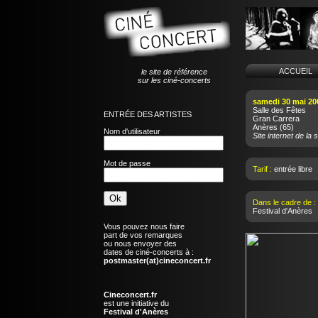
ACCUEI
le site de référence
sur les ciné-concerts
samedi 30 mai 20
Salle des Fêtes
ENTRÉE DES ARTISTES
Gran Carrera
Anères
(65)
Nom d'utilisateur
Site internet de la s
Mot de passe
Tarif :
entrée libre
Dans le cadre de :
Festival d'Anères
Vous pouvez nous faire
part de vos remarques
ou nous envoyer des
dates de ciné-concerts à :
postmaster(at)cineconcert.fr
Cineconcert.fr
est une initiative du
Festival d'Anères