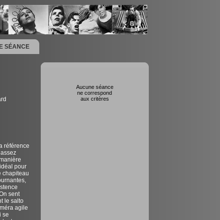
NE SÉANCE
Aucune séance
ne correspond
ard
aux critères
la référence
, assez
 manière
 idéal pour
e chapiteau
ournantes,
istence
 On sent
t le salto
améra agile
i se