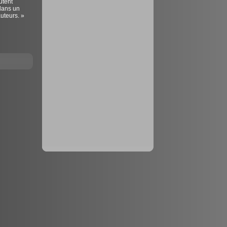
utent
dans un
auteurs. »