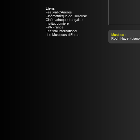
Liens
Festival d'Anères
Cinémathèque de Toulouse
Cinémathèque française
Institut Lumière
FPA France
Festival International
des Musiques d'Ecran
Musique :
Roch Havet
(piano