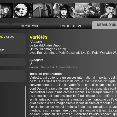
DÉTAIL D'U
L
RECHERCHE
LOCALISATION
Variétés
09
à 14h00
(
Variete
)
de
Ewald André Dupont
(1925 / Allemagne / 1h29)
alle
avec Emil Jannings, Maly Delschaft, Lya De Putti, Warwick W
Synopsis
U
Source :
Site web du Festival d’Anères
Texte de présentation
Variétés, qui obtiendra un succès international important, est 
de tous les films d’artistes et de cirque. Ce n’est pas l’intrigue
conventionnelle, qui fait de Variétés un chef-d’œuvre, mais la
dont Dupont la raconte : un film montrant des trapézistes était
concrétiser l’idée d’une caméra mobile. La baraque foraine, l
ou le music-hall sont des lieux théâtralisés par des lumières t
scintillantes ou rasantes qui relient la prose monotone de l’ex
quotidienne à des imaginaires à la fois désirés et redoutés. «
l’excitation collective qui étreint la foule des spectateurs devan
mortale, la soif sanguinaire du monstre aux mille têtes... La c
de Karl Freund suit les corps qui vibrent à travers l’espace, qu