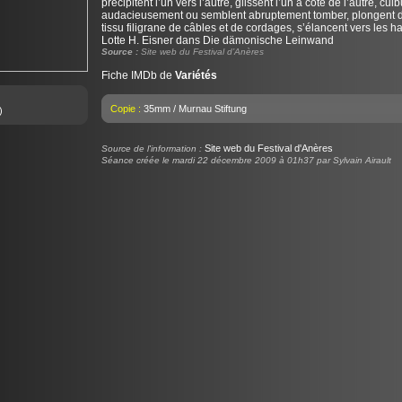
précipitent l’un vers l’autre, glissent l’un à côté de l’autre, culb
audacieusement ou semblent abruptement tomber, plongent 
tissu filigrane de câbles et de cordages, s’élancent vers les h
Lotte H. Eisner dans Die dämonische Leinwand
Source :
Site web du Festival d’Anères
Fiche IMDb de
Variétés
Copie :
35mm / Murnau Stiftung
)
Site web du Festival d'Anères
Source de l'information :
Séance créée le mardi 22 décembre 2009 à 01h37 par Sylvain Airault