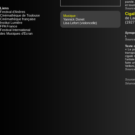
parole
et tour
Liens
Source
Festival d'Anères
Cigal
Cinémathèque de Toulouse
Musique :
de
La
Cinémathèque française
Yannick Donet
(1927 
Institut Lumière
Lisa Lefort
(violoncelle)
FPA France
Festival International
Synop
des Musiques d'Ecran
L
Source
Texte 
« Le po
transpo
cigale 
l’artis
faire u
Velloni
Source
Source 
Séance