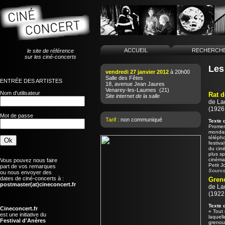
ACCUEIL
RECHERCH
le site de référence
sur les ciné-concerts
Les
vendredi 27 janvier 2012
à 20h00
Salle des Fêtes
ENTRÉE DES ARTISTES
18, avenue Jean Jaures
Venarey-les-Laumes
(21)
Nom d'utilisateur
Rat d
Site internet de la salle
de
La
(1926 
Mot de passe
Tarif :
non communiqué
Texte 
Promena
mondani
télépho
festiva
du cin
plus sp
cinémat
Vous pouvez nous faire
Petit J
part de vos remarques
Source
ou nous envoyer des
dates de ciné-concerts à :
Greno
postmaster(at)cineconcert.fr
de
La
(1922 
Texte 
Cineconcert.fr
« Tout 
est une initiative du
laquell
Festival d'Anères
grenou