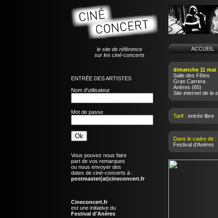
ACCUEI
le site de référence
sur les ciné-concerts
dimanche 11 mai 
Salle des Fêtes
ENTRÉE DES ARTISTES
Gran Carrera
Anères
(65)
Nom d'utilisateur
Site internet de la s
Mot de passe
Tarif :
entrée libre
Dans le cadre de :
Festival d'Anères
Vous pouvez nous faire
part de vos remarques
ou nous envoyer des
dates de ciné-concerts à :
postmaster(at)cineconcert.fr
Cineconcert.fr
est une initiative du
Festival d'Anères