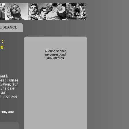
NE SÉANCE
 :
ce
Aucune séance
ne correspond
aux critères
ant à
 : il utilise
vation, leur
 une date
qu’il
son montage
erno, une