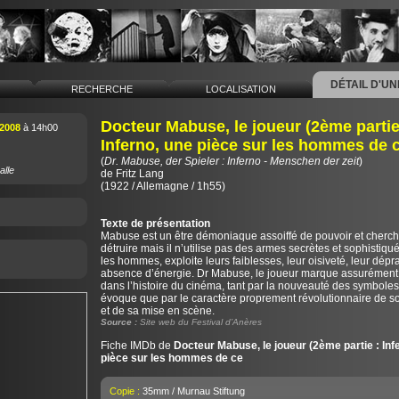
DÉTAIL D'U
L
RECHERCHE
LOCALISATION
Docteur Mabuse, le joueur (2ème partie
2008
à 14h00
Inferno, une pièce sur les hommes de 
(
Dr. Mabuse, der Spieler : Inferno - Menschen der zeit
)
alle
de
Fritz Lang
(1922 / Allemagne / 1h55)
Texte de présentation
Mabuse est un être démoniaque assoiffé de pouvoir et cherch
détruire mais il n’utilise pas des armes secrètes et sophistiquées
les hommes, exploite leurs faiblesses, leur oisiveté, leur dépra
absence d’énergie. Dr Mabuse, le joueur marque assurément
dans l’histoire du cinéma, tant par la nouveauté des symboles 
évoque que par le caractère proprement révolutionnaire de 
et de sa mise en scène.
Source :
Site web du Festival d’Anères
Fiche IMDb de
Docteur Mabuse, le joueur (2ème partie : Inf
pièce sur les hommes de ce
Copie :
35mm / Murnau Stiftung