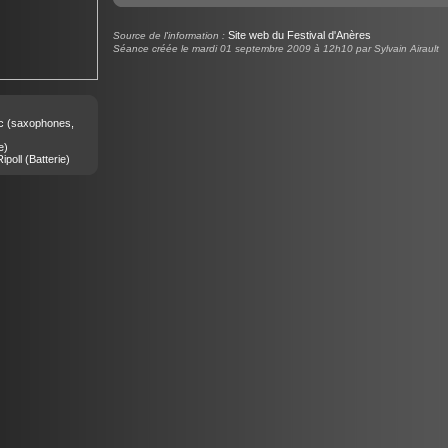
Site web du Festival d'Anères
Source de l'information :
Séance créée le mardi 01 septembre 2009 à 12h10 par Sylvain Airault
c
(saxophones,
e)
ipoll
(Batterie)