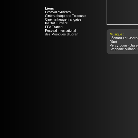
Liens
Festival d'Anères
Cinémathèque de Toulouse
Cinémathèque française
Institut Lumière
FPA France
Festival International
des Musiques d'Ecran
Musique :
Léonard Le Cloare
flûte)
Percy Louis
(Bass
Stéphane Miñana-R