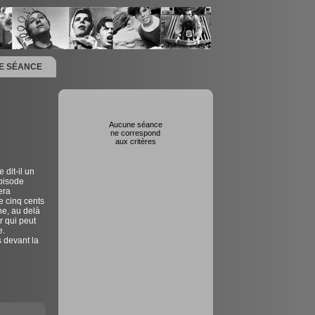
NE SÉANCE
Aucune séance
ne correspond
aux critères
 dit-il un
épisode
era
e cinq cents
ne, au delà
r qui peut
e.
 devant la