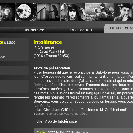
DÉTAIL D'U
L
RECHERCHE
LOCALISATION
Intolérance
08
à 12h00
(
Intolerance
)
de
David Wark Griffith
(1916 / France / 2h53)
alle
Texte de présentation
« J’ai toujours dit que je reconstituerai Babylone pour vous, me
jour. C’est ce que je vais réaliser maintenant, en en faisant l’
d’une nouvelle histoire dont j’ai conçu le dessein et qui montr
l’inhumanité de l’homme envers l’homme durant les deux mill
dernières années. (...) Nous sommes allés au delà de Babylo
des mots. Nous avons trouvé un langage universel, un pouvoi
rendre les hommes frères et mettre à tout jamais fin à la guerr
Souvenez-vous de cela ! Souvenez vous en lorsque vous êtes
caméra ! »
Lilian Gish citant Griffith dans "le cinéma, M. Griffith et moi"
Source :
Site web du Festival d’Anères
Fiche IMDb de
Intolérance
Copie :
BETA NUM / ZZ Productions