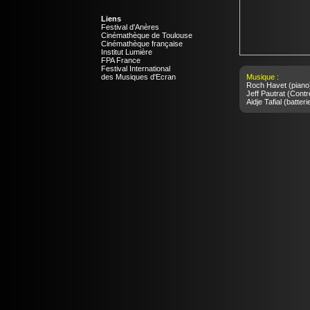
Liens
Festival d'Anères
Cinémathèque de Toulouse
Cinémathèque française
Institut Lumière
FPA France
Festival International
des Musiques d'Ecran
Musique :
Roch Havet
(piano
Jeff Pautrat
(Contr
Aidje Tafial
(batteri