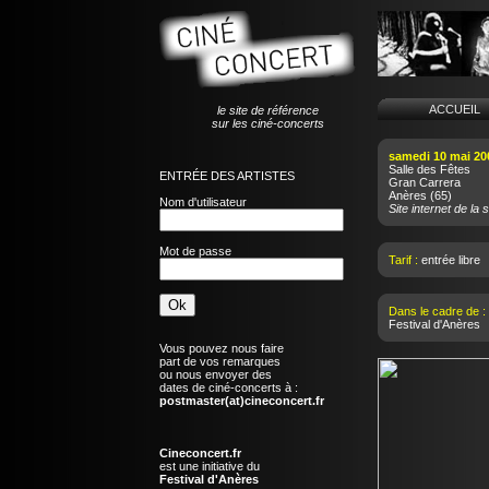
ACCUEI
le site de référence
sur les ciné-concerts
samedi 10 mai 20
Salle des Fêtes
ENTRÉE DES ARTISTES
Gran Carrera
Anères
(65)
Nom d'utilisateur
Site internet de la s
Mot de passe
Tarif :
entrée libre
Dans le cadre de :
Festival d'Anères
Vous pouvez nous faire
part de vos remarques
ou nous envoyer des
dates de ciné-concerts à :
postmaster(at)cineconcert.fr
Cineconcert.fr
est une initiative du
Festival d'Anères