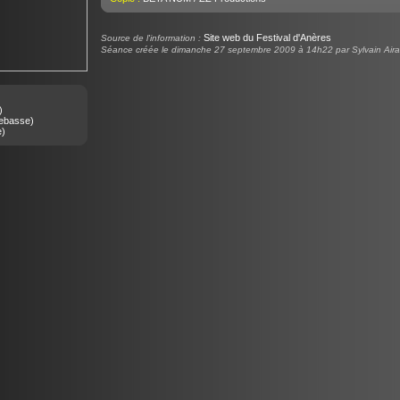
Site web du Festival d'Anères
Source de l'information :
Séance créée le dimanche 27 septembre 2009 à 14h22 par Sylvain Aira
)
ebasse)
e)